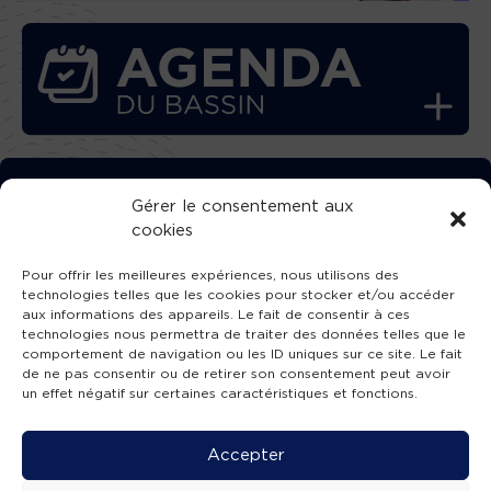
TÉLÉCHARGEZ GRATUITEMENT
Gérer le consentement aux
cookies
L’APPLICATION TVBA !
Pour offrir les meilleures expériences, nous utilisons des
technologies telles que les cookies pour stocker et/ou accéder
aux informations des appareils. Le fait de consentir à ces
technologies nous permettra de traiter des données telles que le
comportement de navigation ou les ID uniques sur ce site. Le fait
SUIVEZ-NOUS !
de ne pas consentir ou de retirer son consentement peut avoir
un effet négatif sur certaines caractéristiques et fonctions.
Charte de publication
-
Mentions légales
-
Accessibilité
-
Politique de confidentialité
-
Plan
Accepter
de site
-
SIBA
© 2026 création
Compos'it.