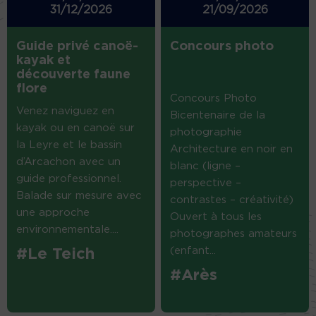
31/12/2026
21/09/2026
Guide privé canoë-
Concours photo
kayak et
découverte faune
flore
Concours Photo
Venez naviguez en
Bicentenaire de la
kayak ou en canoë sur
photographie
la Leyre et le bassin
Architecture en noir en
d’Arcachon avec un
blanc (ligne –
guide professionnel.
perspective –
Balade sur mesure avec
contrastes – créativité)
une approche
Ouvert à tous les
environnementale....
photographes amateurs
(enfant...
#Le Teich
#Arès