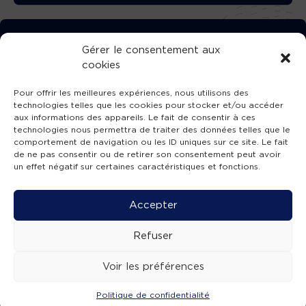
TÉLÉCHARGEZ GRATUITEMENT
Gérer le consentement aux
cookies
L’APPLICATION TVBA !
Pour offrir les meilleures expériences, nous utilisons des
technologies telles que les cookies pour stocker et/ou accéder
aux informations des appareils. Le fait de consentir à ces
technologies nous permettra de traiter des données telles que le
comportement de navigation ou les ID uniques sur ce site. Le fait
SUIVEZ-NOUS !
de ne pas consentir ou de retirer son consentement peut avoir
un effet négatif sur certaines caractéristiques et fonctions.
Charte de publication
-
Mentions légales
-
Accessibilité
-
Politique de confidentialité
-
Plan
Accepter
de site
-
SIBA
© 2026 création
Compos'it.
Refuser
Voir les préférences
Politique de confidentialité
ACTUS
ÉMISSIONS
AGENDA
WEBCAMS