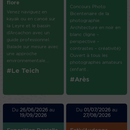
flore
Concours Photo
Venez naviguez en
Bicentenaire de la
kayak ou en canoë sur
photographie
la Leyre et le bassin
Architecture en noir en
d’Arcachon avec un
blanc (ligne –
guide professionnel.
perspective –
Balade sur mesure avec
contrastes – créativité)
une approche
Ouvert à tous les
environnementale....
photographes amateurs
(enfant...
#Le Teich
#Arès
Du
26/06/2026
au
Du
01/07/2026
au
19/09/2026
27/08/2026