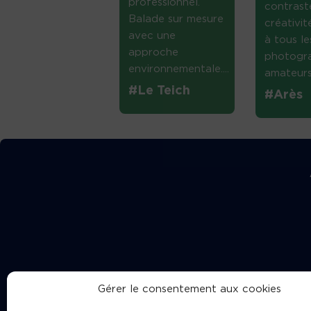
professionnel.
contrast
Balade sur mesure
créativi
avec une
à tous le
approche
photogr
environnementale....
amateurs 
#Le Teich
#Arès
Gérer le consentement aux cookies