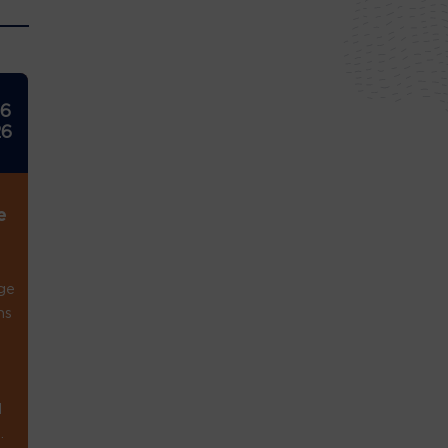
26
26
e
ge
ns
1
.