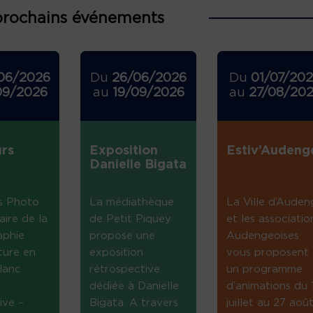
prochains événements
06/2026
Du
26/06/2026
Du
01/07/20
09/2026
au
19/09/2026
au
27/08/20
rs
Exposition
Estiv’Audeng
Danielle Bigata
s Photo
La médiathèque
La Ville d’Auden
aire de la
de Petit Piquey
et les associatio
aphie
propose une
Audengeoises
ture en
exposition
vous proposent
lanc
rétrospective
un programme
dédiée à Danielle
d’animations du 
ive –
Bigata. A travers
juillet au 27 août