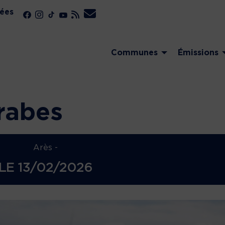
ées
Communes
Émissions
rabes
Arès -
LE
13/02/2026