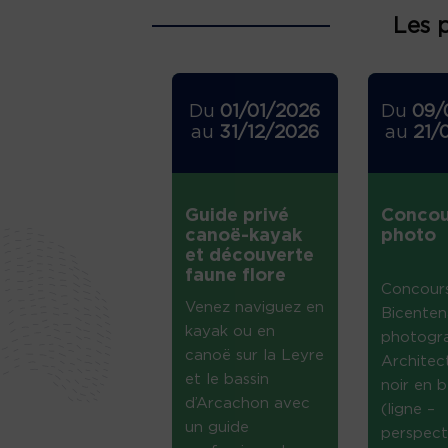
Les 
Du
01/01/2026
Du
09/
au
31/12/2026
au
21/
Guide privé
Concou
canoë-kayak
photo
et découverte
faune flore
Concour
Venez naviguez en
Bicenten
kayak ou en
photogr
canoë sur la Leyre
Architec
et le bassin
noir en b
d’Arcachon avec
(ligne –
un guide
perspect