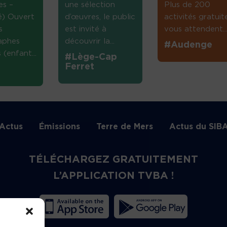
es –
une sélection
Plus de 200
té) Ouvert
d’œuvres, le public
activités gratuit
s
est invité à
vous attendent...
aphes
découvrir la...
#Audenge
(enfant...
#Lège-Cap
Ferret
Actus
Émissions
Terre de Mers
Actus du SIB
TÉLÉCHARGEZ GRATUITEMENT
L’APPLICATION TVBA !