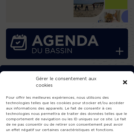
TÉLÉCHARGEZ GRATUITEMENT
Gérer le consentement aux
cookies
L’APPLICATION TVBA !
Pour offrir les meilleures expériences, nous utilisons des
technologies telles que les cookies pour stocker et/ou accéder
aux informations des appareils. Le fait de consentir à ces
technologies nous permettra de traiter des données telles que le
comportement de navigation ou les ID uniques sur ce site. Le fait
SUIVEZ-NOUS !
de ne pas consentir ou de retirer son consentement peut avoir
un effet négatif sur certaines caractéristiques et fonctions.