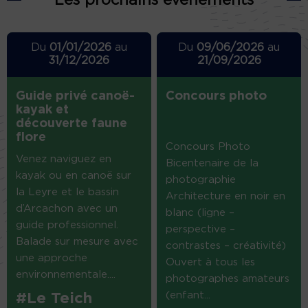
Du
01/01/2026
au
Du
09/06/2026
au
31/12/2026
21/09/2026
Guide privé canoë-
Concours photo
kayak et
découverte faune
flore
Concours Photo
Venez naviguez en
Bicentenaire de la
kayak ou en canoë sur
photographie
la Leyre et le bassin
Architecture en noir en
d’Arcachon avec un
blanc (ligne –
guide professionnel.
perspective –
Balade sur mesure avec
contrastes – créativité)
une approche
Ouvert à tous les
environnementale....
photographes amateurs
(enfant...
#Le Teich