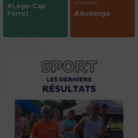
attendent....
#Lège-Cap
Ferret
#Audenge