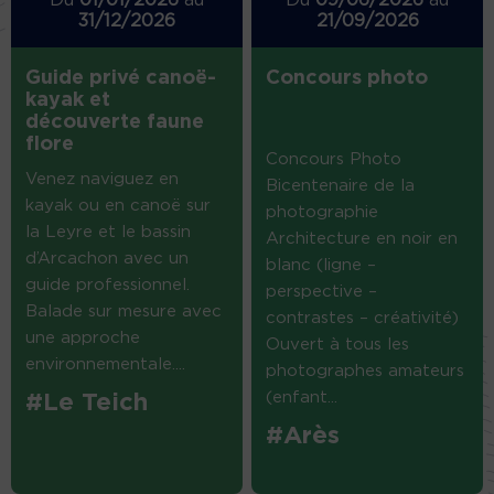
Du
01/01/2026
au
Du
09/06/2026
au
31/12/2026
21/09/2026
Guide privé canoë-
Concours photo
kayak et
découverte faune
flore
Concours Photo
Venez naviguez en
Bicentenaire de la
kayak ou en canoë sur
photographie
la Leyre et le bassin
Architecture en noir en
d’Arcachon avec un
blanc (ligne –
guide professionnel.
perspective –
Balade sur mesure avec
contrastes – créativité)
une approche
Ouvert à tous les
environnementale....
photographes amateurs
(enfant...
#Le Teich
#Arès