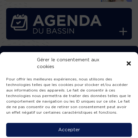
TÉLÉCHARGEZ GRATUITEMENT
Gérer le consentement aux
cookies
L’APPLICATION TVBA !
Pour offrir les meilleures expériences, nous utilisons des
technologies telles que les cookies pour stocker et/ou accéder
aux informations des appareils. Le fait de consentir à ces
technologies nous permettra de traiter des données telles que le
comportement de navigation ou les ID uniques sur ce site. Le fait
SUIVEZ-NOUS !
de ne pas consentir ou de retirer son consentement peut avoir
un effet négatif sur certaines caractéristiques et fonctions.
Charte de publication
-
Mentions légales
-
Accessibilité
-
Politique de confidentialité
-
Plan
Accepter
de site
-
SIBA