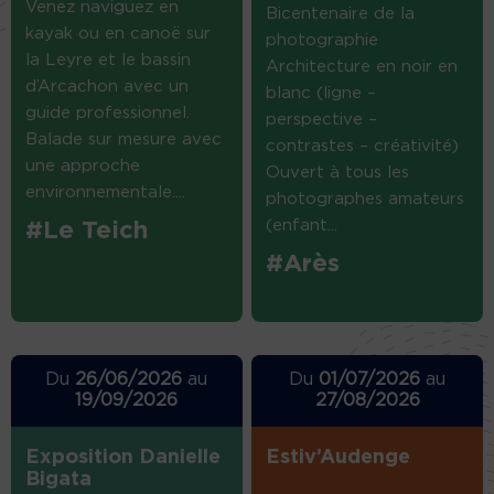
Venez naviguez en
Bicentenaire de la
kayak ou en canoë sur
photographie
la Leyre et le bassin
Architecture en noir en
d’Arcachon avec un
blanc (ligne –
guide professionnel.
perspective –
Balade sur mesure avec
contrastes – créativité)
une approche
Ouvert à tous les
environnementale....
photographes amateurs
(enfant...
#Le Teich
#Arès
Du
26/06/2026
au
Du
01/07/2026
au
19/09/2026
27/08/2026
Exposition Danielle
Estiv’Audenge
Bigata