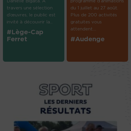
Danielle Bigata. A
programme d’animations
travers une sélection
du 1 juillet au 27 août.
d’œuvres, le public est
Plus de 200 activités
invité à découvrir la...
gratuites vous
attendent....
#Lège-Cap
Ferret
#Audenge