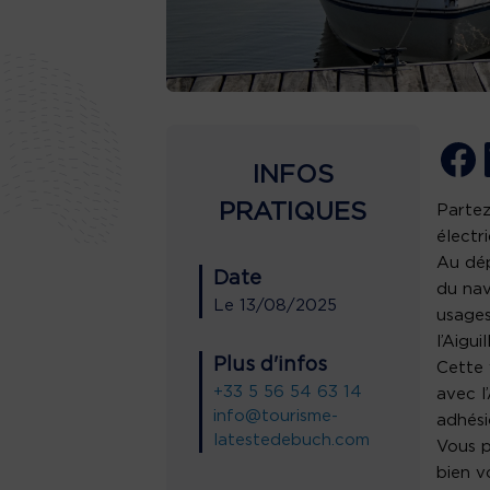
INFOS
PRATIQUES
Partez
électr
Au dép
Date
du nav
Le
13/08/2025
usages
l’Aiguil
Plus d'infos
Cette 
+33 5 56 54 63 14
avec l
info@tourisme-
adhési
latestedebuch.com
Vous p
bien v