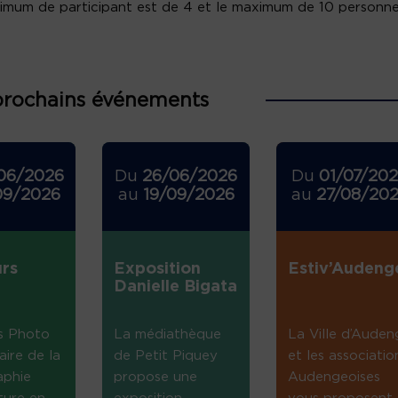
imum de participant est de 4 et le maximum de 10 personne
prochains événements
06/2026
Du
26/06/2026
Du
01/07/20
09/2026
au
19/09/2026
au
27/08/20
rs
Exposition
Estiv’Audeng
Danielle Bigata
s Photo
La médiathèque
La Ville d’Auden
aire de la
de Petit Piquey
et les associatio
aphie
propose une
Audengeoises