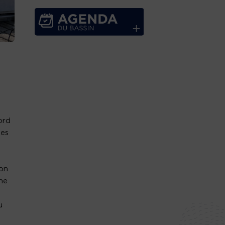
ord
les
ion
une
u