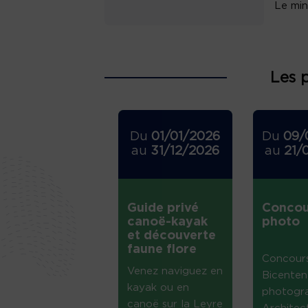
Le min
Les 
Du
01/01/2026
Du
09/
au
31/12/2026
au
21/
Guide privé
Concou
canoë-kayak
photo
et découverte
faune flore
Concour
Venez naviguez en
Bicenten
kayak ou en
photogr
canoë sur la Leyre