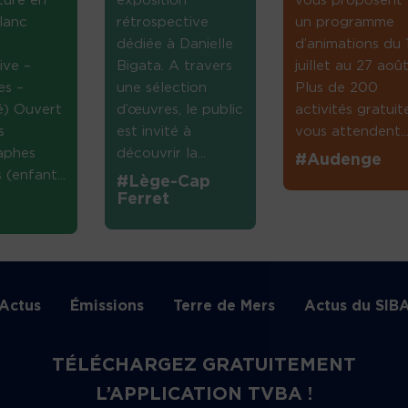
ture en
exposition
vous proposent
lanc
rétrospective
un programme
dédiée à Danielle
d’animations du 
ive –
Bigata. A travers
juillet au 27 août
es –
une sélection
Plus de 200
té) Ouvert
d’œuvres, le public
activités gratuit
s
est invité à
vous attendent...
aphes
découvrir la...
#Audenge
(enfant...
#Lège-Cap
Ferret
Actus
Émissions
Terre de Mers
Actus du SIB
TÉLÉCHARGEZ GRATUITEMENT
L’APPLICATION TVBA !