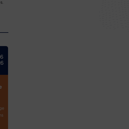
s.
26
26
e
ge
ns