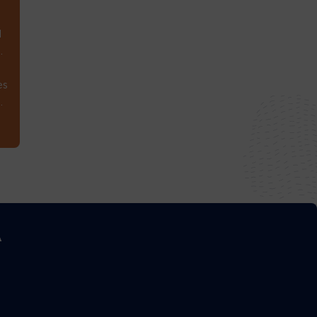
1
.
es
.
A