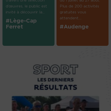
travers une sélection
du 1 juillet au 27 août.
d’œuvres, le public est
Plus de 200 activités
invité à découvrir la...
gratuites vous
attendent....
#Lège-Cap
Ferret
#Audenge