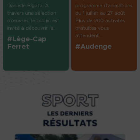
Danielle Bigata. A
programme d’animations
travers une sélection
du 1 juillet au 27 août.
d’œuvres, le public est
Plus de 200 activités
invité à découvrir la...
gratuites vous
attendent....
#Lège-Cap
Ferret
#Audenge