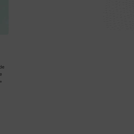
de
le
»