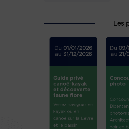
Les 
Du
01/01/2026
Du
09/
au
31/12/2026
au
21/
Guide privé
Concou
canoë-kayak
photo
et découverte
faune flore
Concour
Venez naviguez en
Bicenten
kayak ou en
photogr
canoë sur la Leyre
Architec
et le bassin
noir en b