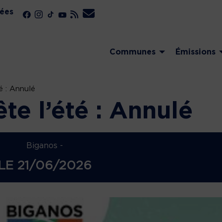
ées
Communes
Émissions
é : Annulé
te l’été : Annulé
Biganos -
LE
21/06/2026