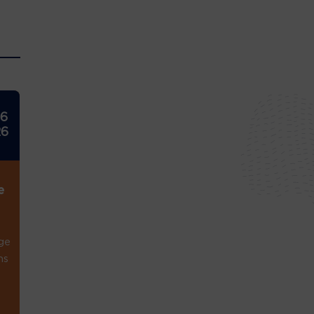
26
26
e
ge
ns