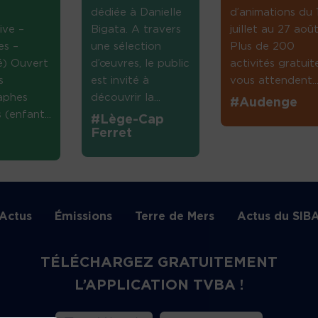
dédiée à Danielle
d’animations du 
ive –
Bigata. A travers
juillet au 27 août
es –
une sélection
Plus de 200
té) Ouvert
d’œuvres, le public
activités gratuit
s
est invité à
vous attendent...
aphes
découvrir la...
#Audenge
(enfant...
#Lège-Cap
Ferret
Actus
Émissions
Terre de Mers
Actus du SIB
TÉLÉCHARGEZ GRATUITEMENT
L’APPLICATION TVBA !