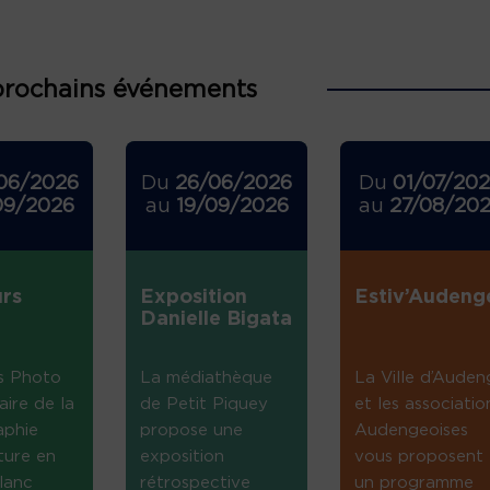
prochains événements
06/2026
Du
26/06/2026
Du
01/07/20
09/2026
au
19/09/2026
au
27/08/20
rs
Exposition
Estiv’Audeng
Danielle Bigata
s Photo
La médiathèque
La Ville d’Auden
aire de la
de Petit Piquey
et les associatio
aphie
propose une
Audengeoises
ture en
exposition
vous proposent
lanc
rétrospective
un programme