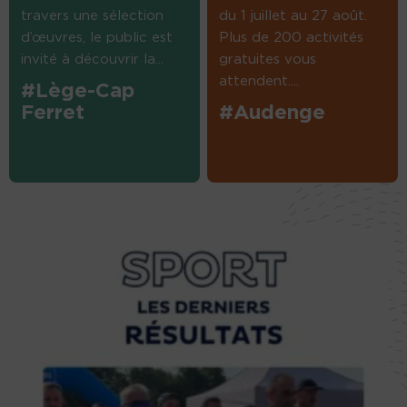
travers une sélection
du 1 juillet au 27 août.
d’œuvres, le public est
Plus de 200 activités
invité à découvrir la...
gratuites vous
attendent....
#Lège-Cap
Ferret
#Audenge