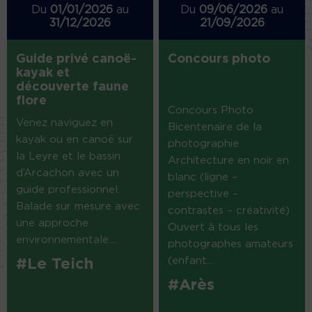
Du
01/01/2026
au
Du
09/06/2026
au
31/12/2026
21/09/2026
Guide privé canoë-
Concours photo
kayak et
découverte faune
flore
Concours Photo
Venez naviguez en
Bicentenaire de la
kayak ou en canoë sur
photographie
la Leyre et le bassin
Architecture en noir en
d’Arcachon avec un
blanc (ligne –
guide professionnel.
perspective –
Balade sur mesure avec
contrastes – créativité)
une approche
Ouvert à tous les
environnementale....
photographes amateurs
(enfant...
#Le Teich
#Arès