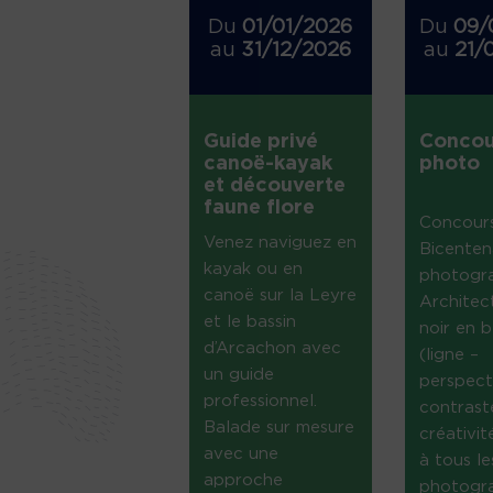
Du
01/01/2026
Du
09/
au
31/12/2026
au
21/
Guide privé
Concou
canoë-kayak
photo
et découverte
faune flore
Concour
Venez naviguez en
Bicenten
kayak ou en
photogr
canoë sur la Leyre
Architec
et le bassin
noir en b
d’Arcachon avec
(ligne –
un guide
perspect
professionnel.
contrast
Balade sur mesure
créativi
avec une
à tous le
approche
photogr