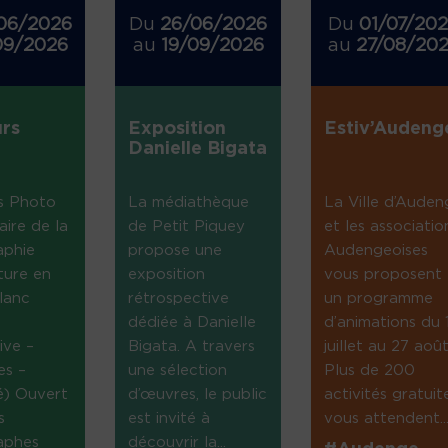
06/2026
Du
26/06/2026
Du
01/07/20
09/2026
au
19/09/2026
au
27/08/20
rs
Exposition
Estiv’Audeng
Danielle Bigata
s Photo
La médiathèque
La Ville d’Auden
aire de la
de Petit Piquey
et les associatio
aphie
propose une
Audengeoises
ture en
exposition
vous proposent
lanc
rétrospective
un programme
dédiée à Danielle
d’animations du 
ive –
Bigata. A travers
juillet au 27 août
es –
une sélection
Plus de 200
té) Ouvert
d’œuvres, le public
activités gratuit
s
est invité à
vous attendent...
aphes
découvrir la...