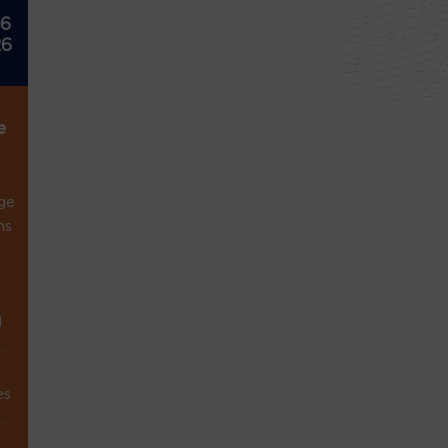
26
26
e
ge
ns
1
.
es
.