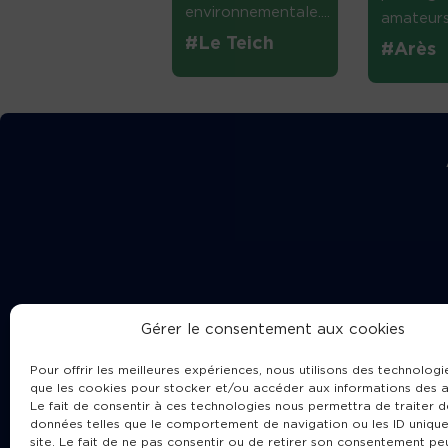
environnementale....
amateurs 
#Le Teich
#Arès
Gérer le consentement aux cookies
Pour offrir les meilleures expériences, nous utilisons des technologie
que les cookies pour stocker et/ou accéder aux informations des a
Le fait de consentir à ces technologies nous permettra de traiter d
données telles que le comportement de navigation ou les ID unique
site. Le fait de ne pas consentir ou de retirer son consentement pe