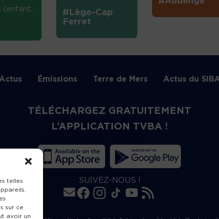
#Audenge
(enfant...
#Lège-Cap
Ferret
Actus
Émissions
Terre de Mers
Actus du SIB
TÉLÉCHARGEZ GRATUITEMENT
L’APPLICATION TVBA !
SUIVEZ-NOUS !
s telles
ppareils.
es
s sur ce
ut avoir un