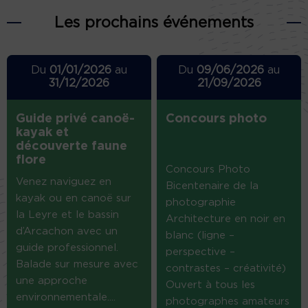
Les prochains événements
Du
01/01/2026
au
Du
09/06/2026
au
31/12/2026
21/09/2026
Guide privé canoë-
Concours photo
kayak et
découverte faune
flore
Concours Photo
Venez naviguez en
Bicentenaire de la
kayak ou en canoë sur
photographie
la Leyre et le bassin
Architecture en noir en
d’Arcachon avec un
blanc (ligne –
guide professionnel.
perspective –
Balade sur mesure avec
contrastes – créativité)
une approche
Ouvert à tous les
environnementale....
photographes amateurs