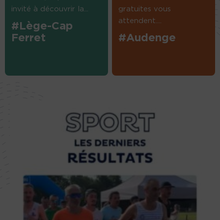
invité à découvrir la...
gratuites vous
attendent....
#Lège-Cap
Ferret
#Audenge