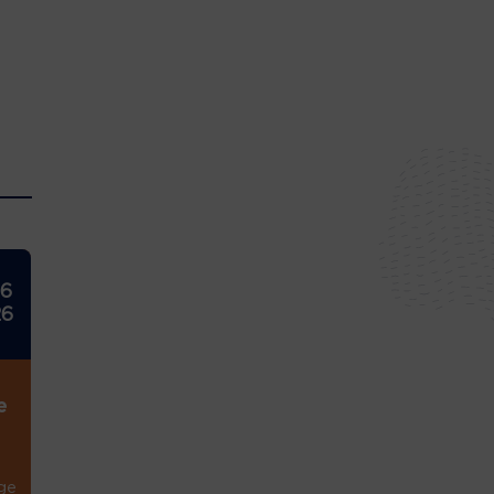
26
26
e
ge