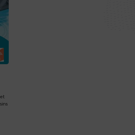
 et
sins