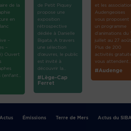
aire de la
de Petit Piquey
et les associatio
aphie
propose une
Audengeoises
ture en
exposition
vous proposent
lanc
rétrospective
un programme
dédiée à Danielle
d’animations du 
ive –
Bigata. A travers
juillet au 27 août
es –
une sélection
Plus de 200
té) Ouvert
d’œuvres, le public
activités gratuit
s
est invité à
vous attendent...
aphes
découvrir la...
#Audenge
(enfant...
#Lège-Cap
Ferret
Actus
Émissions
Terre de Mers
Actus du SIB