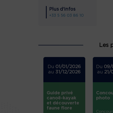
Plus d'infos
+33 5 56 03 86 10
Les 
Du
01/01/2026
Du
09/
au
31/12/2026
au
21/
Guide privé
Concou
canoë-kayak
photo
et découverte
faune flore
Concour