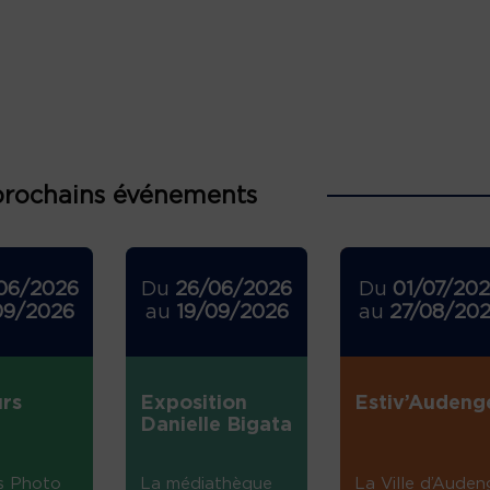
prochains événements
06/2026
Du
26/06/2026
Du
01/07/20
09/2026
au
19/09/2026
au
27/08/20
rs
Exposition
Estiv’Audeng
Danielle Bigata
s Photo
La médiathèque
La Ville d’Auden