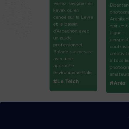
Venez naviguez en
Bicenten
kayak ou en
photogr
canoë sur la Leyre
Architec
et le bassin
noir en b
d’Arcachon avec
(ligne –
un guide
perspect
professionnel.
contrast
Balade sur mesure
créativi
avec une
à tous le
approche
photogr
environnementale....
amateurs 
#Le Teich
#Arès