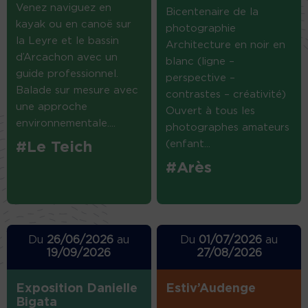
Venez naviguez en
Bicentenaire de la
kayak ou en canoë sur
photographie
la Leyre et le bassin
Architecture en noir en
d’Arcachon avec un
blanc (ligne –
guide professionnel.
perspective –
Balade sur mesure avec
contrastes – créativité)
une approche
Ouvert à tous les
environnementale....
photographes amateurs
(enfant...
#Le Teich
#Arès
Du
26/06/2026
au
Du
01/07/2026
au
19/09/2026
27/08/2026
Exposition Danielle
Estiv’Audenge
Bigata