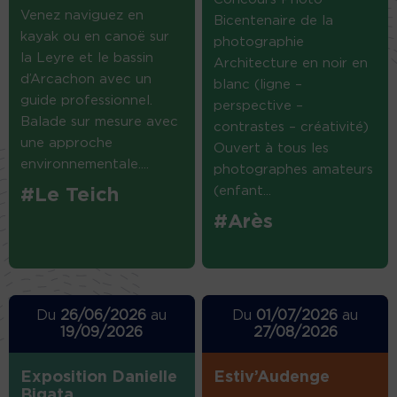
Venez naviguez en
Bicentenaire de la
kayak ou en canoë sur
photographie
la Leyre et le bassin
Architecture en noir en
d’Arcachon avec un
blanc (ligne –
guide professionnel.
perspective –
Balade sur mesure avec
contrastes – créativité)
une approche
Ouvert à tous les
environnementale....
photographes amateurs
(enfant...
#Le Teich
#Arès
Du
26/06/2026
au
Du
01/07/2026
au
19/09/2026
27/08/2026
Exposition Danielle
Estiv’Audenge
Bigata