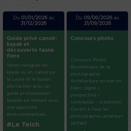
Du
01/01/2026
au
Du
09/06/2026
au
31/12/2026
21/09/2026
Guide privé canoë-
Concours photo
kayak et
découverte faune
flore
Concours Photo
Venez naviguez en
Bicentenaire de la
kayak ou en canoë sur
photographie
la Leyre et le bassin
Architecture en noir en
d’Arcachon avec un
blanc (ligne –
guide professionnel.
perspective –
Balade sur mesure avec
contrastes – créativité)
une approche
Ouvert à tous les
environnementale....
photographes amateurs
(enfant...
#Le Teich