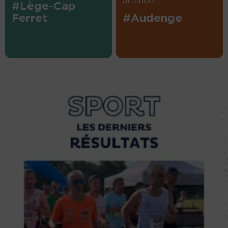
attendent....
#Lège-Cap
Ferret
#Audenge