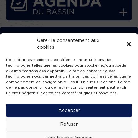
TÉLÉCHARGEZ GRATUITEMENT
Gérer le consentement aux
cookies
L’APPLICATION TVBA !
Pour offrir les meilleures expériences, nous utilisons des
technologies telles que les cookies pour stocker et/ou accéder
aux informations des appareils. Le fait de consentir à ces
technologies nous permettra de traiter des données telles que le
comportement de navigation ou les ID uniques sur ce site. Le fait
SUIVEZ-NOUS !
de ne pas consentir ou de retirer son consentement peut avoir
un effet négatif sur certaines caractéristiques et fonctions.
Charte de publication
-
Mentions légales
-
Accessibilité
-
Politique de confidentialité
-
Plan
Accepter
de site
-
SIBA
© 2026 création
Compos'it.
Refuser