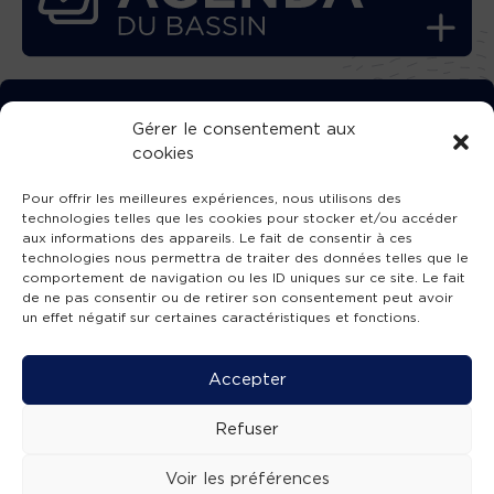
TÉLÉCHARGEZ GRATUITEMENT
Gérer le consentement aux
cookies
L’APPLICATION TVBA !
Pour offrir les meilleures expériences, nous utilisons des
technologies telles que les cookies pour stocker et/ou accéder
aux informations des appareils. Le fait de consentir à ces
technologies nous permettra de traiter des données telles que le
comportement de navigation ou les ID uniques sur ce site. Le fait
SUIVEZ-NOUS !
de ne pas consentir ou de retirer son consentement peut avoir
un effet négatif sur certaines caractéristiques et fonctions.
Charte de publication
-
Mentions légales
-
Accessibilité
-
Politique de confidentialité
-
Plan
Accepter
de site
-
SIBA
© 2026 création
Compos'it.
Refuser
Voir les préférences