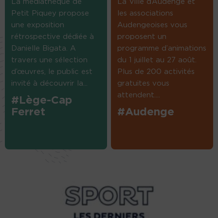
La médiathèque de
La Ville d’Audenge et
Petit Piquey propose
les associations
une exposition
Audengeoises vous
rétrospective dédiée à
proposent un
Danielle Bigata. A
programme d’animations
travers une sélection
du 1 juillet au 27 août.
d’œuvres, le public est
Plus de 200 activités
invité à découvrir la...
gratuites vous
attendent....
#Lège-Cap
Ferret
#Audenge