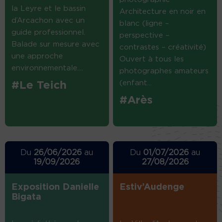
la Leyre et le bassin
Architecture en noir en
d’Arcachon avec un
blanc (ligne –
guide professionnel.
perspective –
Balade sur mesure avec
contrastes – créativité)
une approche
Ouvert à tous les
environnementale....
photographes amateurs
(enfant...
#Le Teich
#Arès
Du
26/06/2026
au
Du
01/07/2026
au
19/09/2026
27/08/2026
Exposition Danielle
Estiv’Audenge
Bigata