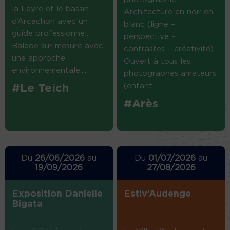
la Leyre et le bassin
Architecture en noir en
d’Arcachon avec un
blanc (ligne –
guide professionnel.
perspective –
Balade sur mesure avec
contrastes – créativité)
une approche
Ouvert à tous les
environnementale....
photographes amateurs
(enfant...
#Le Teich
#Arès
Du
26/06/2026
au
Du
01/07/2026
au
19/09/2026
27/08/2026
Exposition Danielle
Estiv’Audenge
Bigata