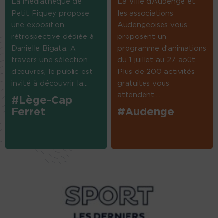
La médiathèque de
La Ville d’Audenge et
Petit Piquey propose
les associations
une exposition
Audengeoises vous
rétrospective dédiée à
proposent un
Danielle Bigata. A
programme d’animations
travers une sélection
du 1 juillet au 27 août.
d’œuvres, le public est
Plus de 200 activités
invité à découvrir la...
gratuites vous
attendent....
#Lège-Cap
Ferret
#Audenge