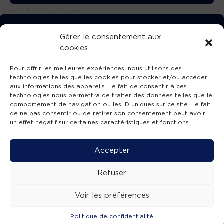
TÉLÉCHARGEZ GRATUITEMENT
Gérer le consentement aux
cookies
L’APPLICATION TVBA !
Pour offrir les meilleures expériences, nous utilisons des
technologies telles que les cookies pour stocker et/ou accéder
aux informations des appareils. Le fait de consentir à ces
technologies nous permettra de traiter des données telles que le
comportement de navigation ou les ID uniques sur ce site. Le fait
SUIVEZ-NOUS !
de ne pas consentir ou de retirer son consentement peut avoir
un effet négatif sur certaines caractéristiques et fonctions.
Charte de publication
-
Mentions légales
-
Accessibilité
-
Politique de confidentialité
-
Plan
Accepter
de site
-
SIBA
© 2026 création
Compos'it.
Refuser
Voir les préférences
Politique de confidentialité
ACTUS
ÉMISSIONS
AGENDA
WEBCAMS