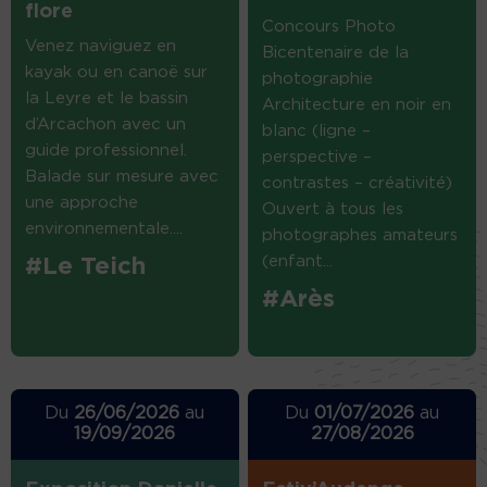
flore
Concours Photo
Venez naviguez en
Bicentenaire de la
kayak ou en canoë sur
photographie
la Leyre et le bassin
Architecture en noir en
d’Arcachon avec un
blanc (ligne –
guide professionnel.
perspective –
Balade sur mesure avec
contrastes – créativité)
une approche
Ouvert à tous les
environnementale....
photographes amateurs
(enfant...
#Le Teich
#Arès
Du
26/06/2026
au
Du
01/07/2026
au
19/09/2026
27/08/2026