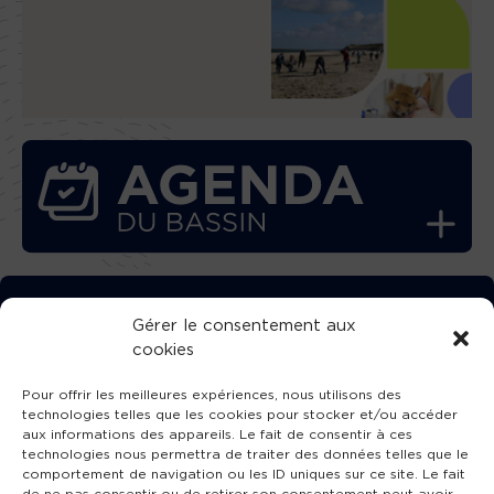
TÉLÉCHARGEZ GRATUITEMENT
Gérer le consentement aux
cookies
L’APPLICATION TVBA !
Pour offrir les meilleures expériences, nous utilisons des
technologies telles que les cookies pour stocker et/ou accéder
aux informations des appareils. Le fait de consentir à ces
technologies nous permettra de traiter des données telles que le
comportement de navigation ou les ID uniques sur ce site. Le fait
SUIVEZ-NOUS !