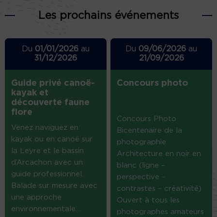
Les prochains événements
Du
01/01/2026
au
Du
09/06/2026
au
31/12/2026
21/09/2026
Guide privé canoë-
Concours photo
kayak et
découverte faune
flore
Concours Photo
Venez naviguez en
Bicentenaire de la
kayak ou en canoë sur
photographie
la Leyre et le bassin
Architecture en noir en
d’Arcachon avec un
blanc (ligne –
guide professionnel.
perspective –
Balade sur mesure avec
contrastes – créativité)
une approche
Ouvert à tous les
environnementale....
photographes amateurs