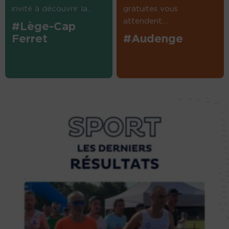
invité à découvrir la...
gratuites vous
attendent....
#Lège-Cap
Ferret
#Audenge