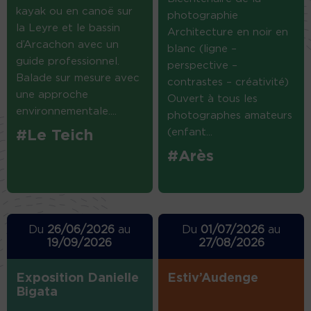
kayak ou en canoë sur
photographie
la Leyre et le bassin
Architecture en noir en
d’Arcachon avec un
blanc (ligne –
guide professionnel.
perspective –
Balade sur mesure avec
contrastes – créativité)
une approche
Ouvert à tous les
environnementale....
photographes amateurs
(enfant...
#Le Teich
#Arès
Du
26/06/2026
au
Du
01/07/2026
au
19/09/2026
27/08/2026
Exposition Danielle
Estiv’Audenge
Bigata