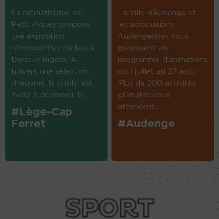
La médiathèque de
La Ville d’Audenge et
Petit Piquey propose
les associations
une exposition
Audengeoises vous
rétrospective dédiée à
proposent un
Danielle Bigata. A
programme d’animations
travers une sélection
du 1 juillet au 27 août.
d’œuvres, le public est
Plus de 200 activités
invité à découvrir la...
gratuites vous
attendent....
#Lège-Cap
Ferret
#Audenge