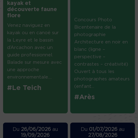
kayak et
découverte faune
flore
Concours Photo
Venez naviguez en
Bicentenaire de la
kayak ou en canoë sur
photographie
la Leyre et le bassin
Architecture en noir en
d’Arcachon avec un
blanc (ligne –
guide professionnel.
perspective –
Balade sur mesure avec
contrastes – créativité)
une approche
Ouvert à tous les
environnementale....
photographes amateurs
(enfant...
#Le Teich
#Arès
Du
26/06/2026
au
Du
01/07/2026
au
19/09/2026
27/08/2026