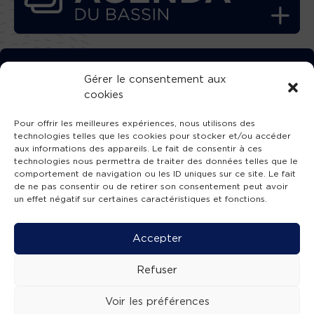
TÉLÉCHARGEZ GRATUITEMENT
Gérer le consentement aux
cookies
L’APPLICATION TVBA !
Pour offrir les meilleures expériences, nous utilisons des
technologies telles que les cookies pour stocker et/ou accéder
aux informations des appareils. Le fait de consentir à ces
technologies nous permettra de traiter des données telles que le
comportement de navigation ou les ID uniques sur ce site. Le fait
SUIVEZ-NOUS !
de ne pas consentir ou de retirer son consentement peut avoir
un effet négatif sur certaines caractéristiques et fonctions.
Charte de publication
-
Mentions légales
-
Accessibilité
-
Politique de confidentialité
-
Plan
Accepter
de site
-
SIBA
© 2026 création
Compos'it.
Refuser
Voir les préférences