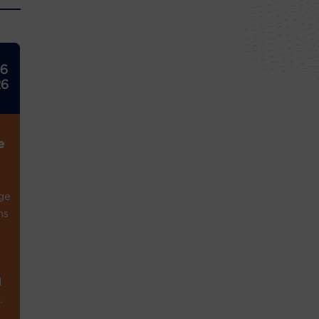
26
26
e
ge
ns
1
.