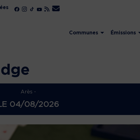
ées
Communes
Émissions
idge
Arès -
LE
04/08/2026