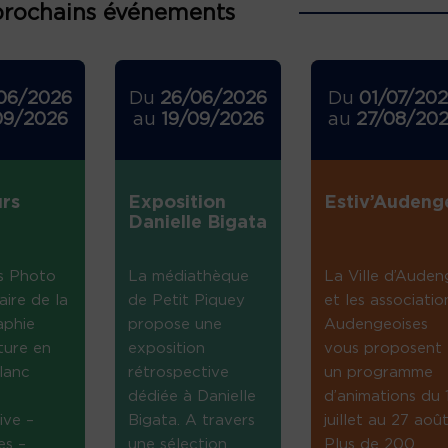
prochains événements
06/2026
Du
26/06/2026
Du
01/07/20
09/2026
au
19/09/2026
au
27/08/20
rs
Exposition
Estiv’Audeng
Danielle Bigata
s Photo
La médiathèque
La Ville d’Auden
aire de la
de Petit Piquey
et les associatio
aphie
propose une
Audengeoises
ture en
exposition
vous proposent
lanc
rétrospective
un programme
dédiée à Danielle
d’animations du 
ive –
Bigata. A travers
juillet au 27 août
es –
une sélection
Plus de 200