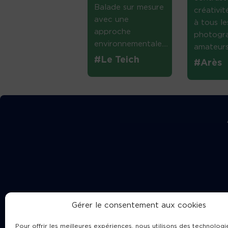
Balade sur mesure
créativi
avec une
à tous le
approche
photogr
environnementale....
amateurs 
#Le Teich
#Arès
Gérer le consentement aux cookies
Pour offrir les meilleures expériences, nous utilisons des technologie