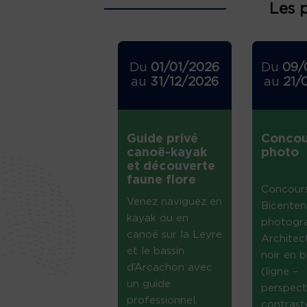
Les 
Du
01/01/2026
Du
09/
au
31/12/2026
au
21/
Guide privé
Concou
canoë-kayak
photo
et découverte
faune flore
Concour
Venez naviguez en
Bicenten
kayak ou en
photogr
canoë sur la Leyre
Architec
et le bassin
noir en b
d’Arcachon avec
(ligne –
un guide
perspect
professionnel.
contrast