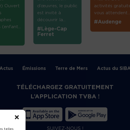
té) Ouvert
d’œuvres, le public
activités gratuit
s
est invité à
vous attendent...
aphes
découvrir la...
#Audenge
(enfant...
#Lège-Cap
Ferret
Actus
Émissions
Terre de Mers
Actus du SIB
TÉLÉCHARGEZ GRATUITEMENT
L’APPLICATION TVBA !
SUIVEZ-NOUS !
s telles