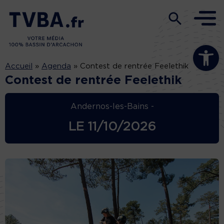
Ouvrir la b
Accueil
»
Agenda
»
Contest de rentrée Feelethik
Contest de rentrée Feelethik
Andernos-les-Bains -
LE
11/10/2026