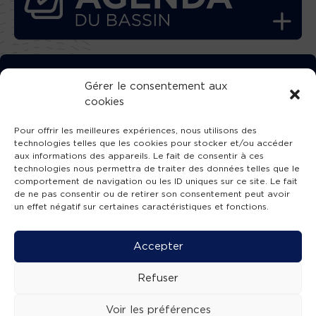
TÉLÉCHARGEZ GRATUITEMENT
Gérer le consentement aux
cookies
L’APPLICATION TVBA !
Pour offrir les meilleures expériences, nous utilisons des
technologies telles que les cookies pour stocker et/ou accéder
aux informations des appareils. Le fait de consentir à ces
technologies nous permettra de traiter des données telles que le
comportement de navigation ou les ID uniques sur ce site. Le fait
SUIVEZ-NOUS !
de ne pas consentir ou de retirer son consentement peut avoir
un effet négatif sur certaines caractéristiques et fonctions.
Charte de publication
-
Mentions légales
-
Accessibilité
-
Politique de confidentialité
-
Plan
Accepter
de site
-
SIBA
© 2026 création
Compos'it.
Refuser
Voir les préférences