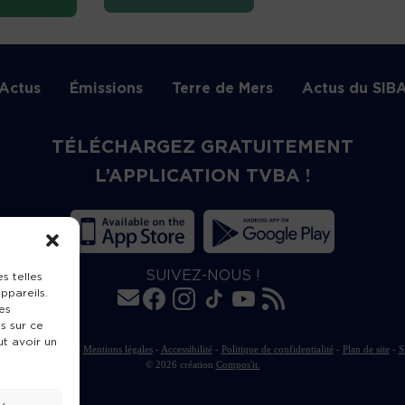
Actus
Émissions
Terre de Mers
Actus du SIB
TÉLÉCHARGEZ GRATUITEMENT
L’APPLICATION TVBA !
SUIVEZ-NOUS !
s telles
ppareils.
es
s sur ce
ut avoir un
rte de publication
-
Mentions légales
-
Accessibilité
-
Politique de confidentialité
-
Plan de site
-
S
© 2026 création
Compos'it.