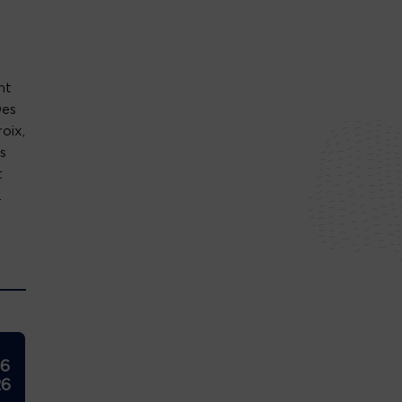
nt
Des
oix,
s
t
.
26
26