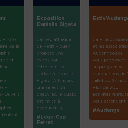
rs
Exposition
Estiv’Audeng
Danielle Bigata
s Photo
La médiathèque
La Ville d’Auden
aire de la
de Petit Piquey
et les associatio
aphie
propose une
Audengeoises
ture en
exposition
vous proposent
lanc
rétrospective
un programme
dédiée à Danielle
d’animations du 
ive –
Bigata. A travers
juillet au 27 août
es –
une sélection
Plus de 200
té) Ouvert
d’œuvres, le public
activités gratuit
s
est invité à
vous attendent...
aphes
découvrir la...
#Audenge
(enfant...
#Lège-Cap
Ferret