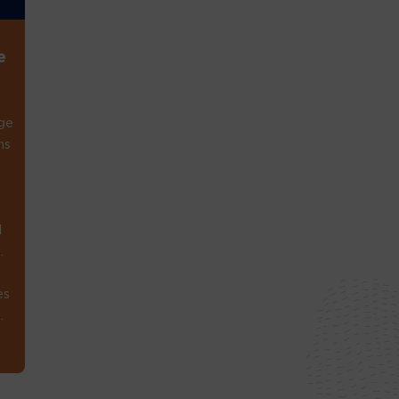
e
ge
ns
1
.
es
.