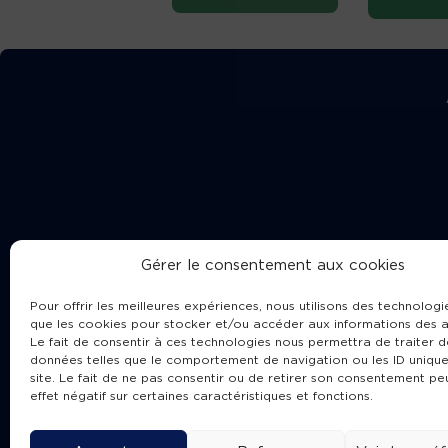
Gérer le consentement aux cookies
Pour offrir les meilleures expériences, nous utilisons des technologie
que les cookies pour stocker et/ou accéder aux informations des a
Le fait de consentir à ces technologies nous permettra de traiter d
données telles que le comportement de navigation ou les ID unique
site. Le fait de ne pas consentir ou de retirer son consentement pe
Cha
effet négatif sur certaines caractéristiques et fonctions.