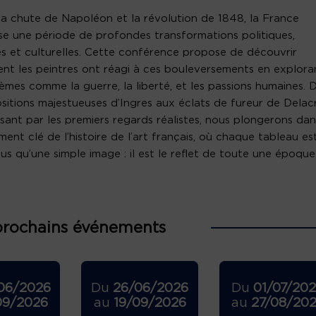
la chute de Napoléon et la révolution de 1848, la France
se une période de profondes transformations politiques,
es et culturelles. Cette conférence propose de découvrir
t les peintres ont réagi à ces bouleversements en explora
èmes comme la guerre, la liberté, et les passions humaines. 
itions majestueuses d’Ingres aux éclats de fureur de Delacr
sant par les premiers regards réalistes, nous plongerons dan
ent clé de l’histoire de l’art français, où chaque tableau es
lus qu’une simple image : il est le reflet de toute une époque
prochains événements
06/2026
Du
26/06/2026
Du
01/07/20
09/2026
au
19/09/2026
au
27/08/20