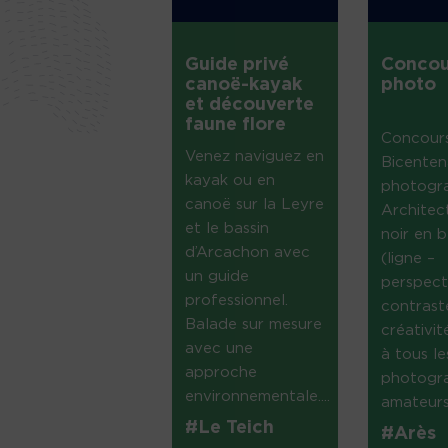
Guide privé
Concou
canoë-kayak
photo
et découverte
faune flore
Concour
Venez naviguez en
Bicenten
kayak ou en
photogr
canoë sur la Leyre
Architec
et le bassin
noir en b
d’Arcachon avec
(ligne –
un guide
perspect
professionnel.
contrast
Balade sur mesure
créativi
avec une
à tous le
approche
photogr
environnementale....
amateurs 
#Le Teich
#Arès