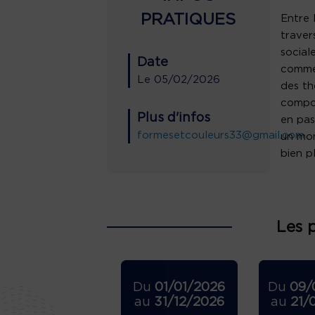
PRATIQUES
Entre 
traver
social
Date
commen
Le
05/02/2026
des th
compos
Plus d'infos
en pas
formesetcouleurs33@gmail.com
un mom
bien p
Les 
Du
01/01/2026
Du
09/
au
31/12/2026
au
21/