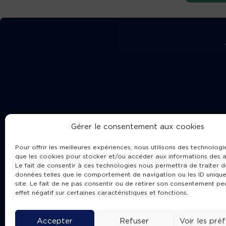
Gérer le consentement aux cookies
Pour offrir les meilleures expériences, nous utilisons des technologie
que les cookies pour stocker et/ou accéder aux informations des a
Le fait de consentir à ces technologies nous permettra de traiter d
données telles que le comportement de navigation ou les ID unique
site. Le fait de ne pas consentir ou de retirer son consentement pe
Cha
effet négatif sur certaines caractéristiques et fonctions.
Accepter
Refuser
Voir les pré