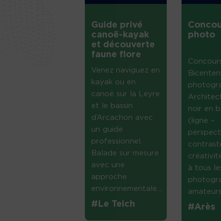
Guide privé
Concou
canoë-kayak
photo
et découverte
faune flore
Concour
Venez naviguez en
Bicenten
kayak ou en
photogr
canoë sur la Leyre
Architec
et le bassin
noir en b
d’Arcachon avec
(ligne –
un guide
perspect
professionnel.
contrast
Balade sur mesure
créativi
avec une
à tous le
approche
photogr
environnementale....
amateurs 
#Le Teich
#Arès