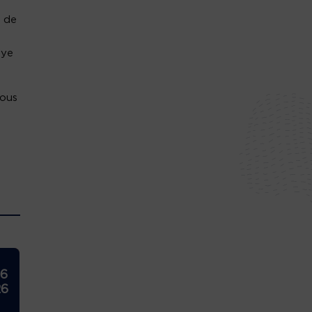
m de
aye
sous
26
26