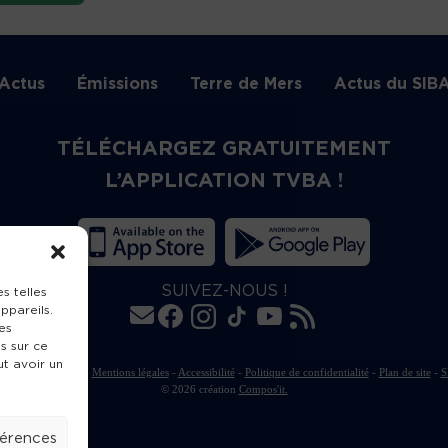
Actus
Émissions
Terre de Mers
Actus du SIB
TÉLÉCHARGEZ GRATUITEMENT
L’APPLICATION TVBA !
SUIVEZ-NOUS !
s telles
ppareils.
es
s sur ce
ut avoir un
rte de publication
-
Mentions légales
-
Accessibilité
-
Politique de confidentialité
-
Plan de site
-
S
© 2026 création
Compos'it.
férences