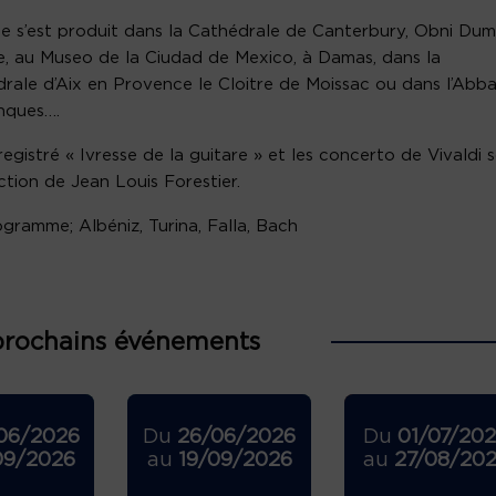
pe s’est produit dans la Cathédrale de Canterbury, Obni Du
, au Museo de la Ciudad de Mexico, à Damas, dans la
rale d’Aix en Provence le Cloitre de Moissac ou dans l’Abb
nques….
nregistré « Ivresse de la guitare » et les concerto de Vivaldi 
ection de Jean Louis Forestier.
gramme; Albéniz, Turina, Falla, Bach
prochains événements
06/2026
Du
26/06/2026
Du
01/07/20
09/2026
au
19/09/2026
au
27/08/20