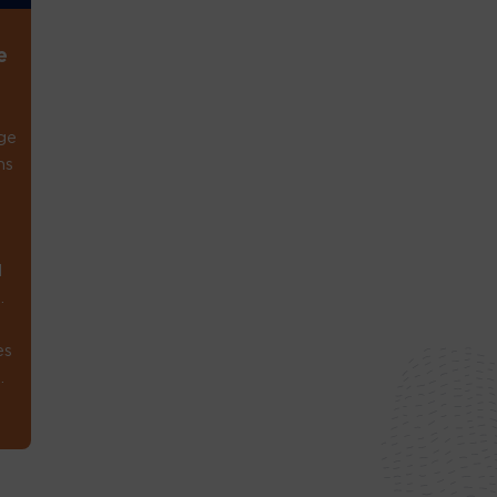
e
ge
ns
1
.
es
.