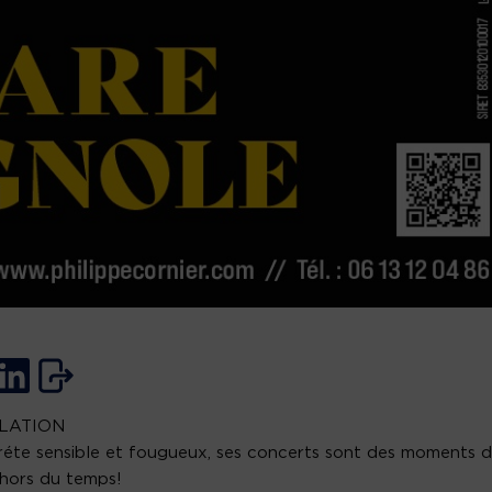
LATION
réte sensible et fougueux, ses concerts sont des moments 
hors du temps!