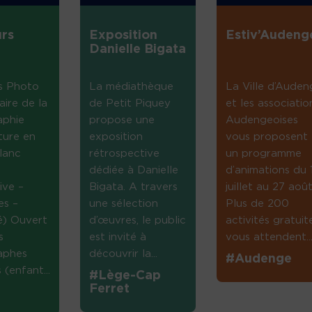
rs
Exposition
Estiv’Audeng
Danielle Bigata
s Photo
La médiathèque
La Ville d’Auden
aire de la
de Petit Piquey
et les associatio
aphie
propose une
Audengeoises
ture en
exposition
vous proposent
lanc
rétrospective
un programme
dédiée à Danielle
d’animations du 
ive –
Bigata. A travers
juillet au 27 août
es –
une sélection
Plus de 200
té) Ouvert
d’œuvres, le public
activités gratuit
s
est invité à
vous attendent...
aphes
découvrir la...
#Audenge
(enfant...
#Lège-Cap
Ferret