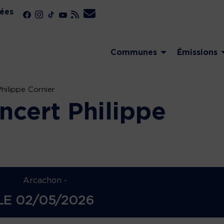
ées
Communes
Émissions
ilippe Cornier
cert Philippe
Arcachon -
LE
02/05/2026