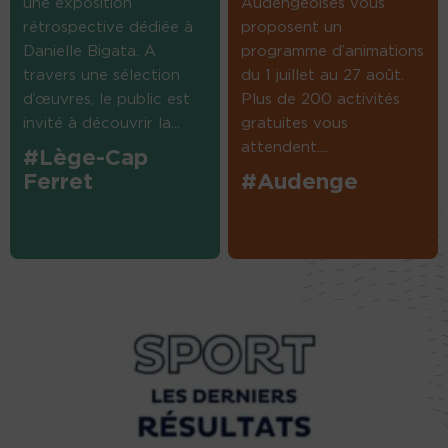
une exposition
Audengeoises vous
rétrospective dédiée à
proposent un
Danielle Bigata. A
programme d’animations
travers une sélection
du 1 juillet au 27 août.
d’œuvres, le public est
Plus de 200 activités
invité à découvrir la...
gratuites vous
attendent....
#Lège-Cap
Ferret
#Audenge