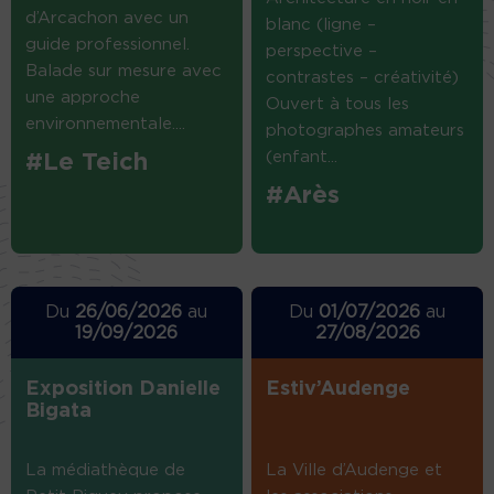
d’Arcachon avec un
blanc (ligne –
guide professionnel.
perspective –
Balade sur mesure avec
contrastes – créativité)
une approche
Ouvert à tous les
environnementale....
photographes amateurs
(enfant...
#Le Teich
#Arès
Du
26/06/2026
au
Du
01/07/2026
au
19/09/2026
27/08/2026
Exposition Danielle
Estiv’Audenge
Bigata
La médiathèque de
La Ville d’Audenge et