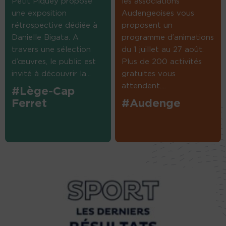
Petit Piquey propose
les associations
une exposition
Audengeoises vous
rétrospective dédiée à
proposent un
Danielle Bigata. A
programme d’animations
travers une sélection
du 1 juillet au 27 août.
d’œuvres, le public est
Plus de 200 activités
invité à découvrir la...
gratuites vous
attendent....
#Lège-Cap
Ferret
#Audenge