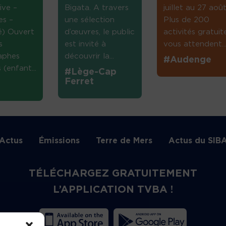
ive –
Bigata. A travers
juillet au 27 août
es –
une sélection
Plus de 200
té) Ouvert
d’œuvres, le public
activités gratuit
s
est invité à
vous attendent...
aphes
découvrir la...
#Audenge
(enfant...
#Lège-Cap
Ferret
Actus
Émissions
Terre de Mers
Actus du SIB
TÉLÉCHARGEZ GRATUITEMENT
L’APPLICATION TVBA !