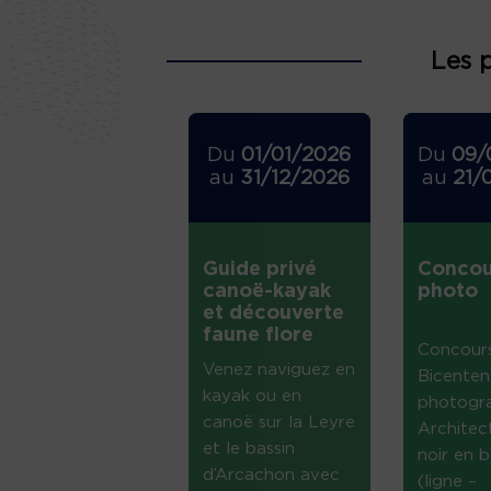
Les 
Du
01/01/2026
Du
09/
au
31/12/2026
au
21/
Guide privé
Concou
canoë-kayak
photo
et découverte
faune flore
Concour
Venez naviguez en
Bicenten
kayak ou en
photogr
canoë sur la Leyre
Architec
et le bassin
noir en b
d’Arcachon avec
(ligne –