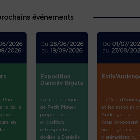
prochains événements
06/2026
Du
26/06/2026
Du
01/07/20
09/2026
au
19/09/2026
au
27/08/20
rs
Exposition
Estiv’Audeng
Danielle Bigata
s Photo
La médiathèque
La Ville d’Auden
aire de la
de Petit Piquey
et les associatio
aphie
propose une
Audengeoises
ture en
exposition
vous proposent
lanc
rétrospective
un programme
dédiée à Danielle
d’animations du 