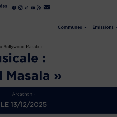
ées
Communes
Émissions
 « Bollywood Masala »
icale :
 Masala »
Arcachon -
LE
13/12/2025