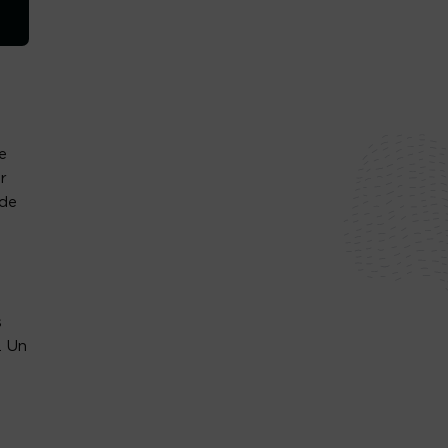
e
ur
 de
s
. Un