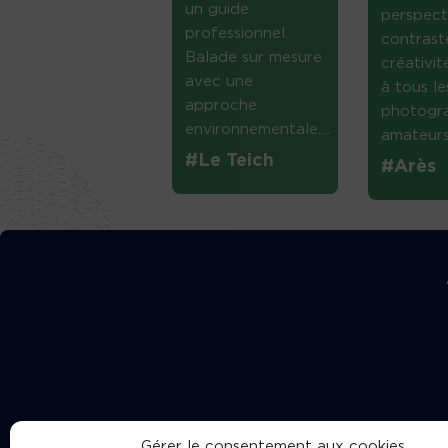
un guide
perspect
professionnel.
contrast
Balade sur mesure
créativi
avec une
à tous le
approche
photogr
environnementale....
amateurs 
#Le Teich
#Arès
Gérer le consentement aux cookies