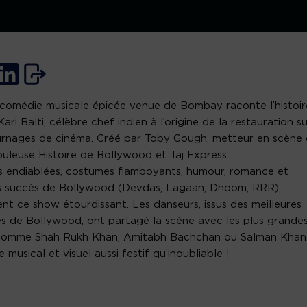
comédie musicale épicée venue de Bombay raconte l’histoir
Kari Balti, célèbre chef indien à l’origine de la restauration s
urnages de cinéma. Créé par Toby Gough, metteur en scène
uleuse Histoire de Bollywood et Taj Express.
 endiablées, costumes flamboyants, humour, romance et
s succès de Bollywood (Devdas, Lagaan, Dhoom, RRR)
nt ce show étourdissant. Les danseurs, issus des meilleures
s de Bollywood, ont partagé la scène avec les plus grande
 comme Shah Rukh Khan, Amitabh Bachchan ou Salman Khan
 musical et visuel aussi festif qu’inoubliable !