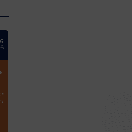
26
26
e
ge
ns
1