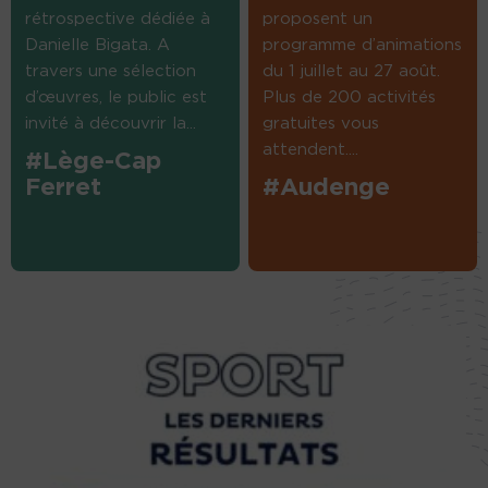
rétrospective dédiée à
proposent un
Danielle Bigata. A
programme d’animations
travers une sélection
du 1 juillet au 27 août.
d’œuvres, le public est
Plus de 200 activités
invité à découvrir la...
gratuites vous
attendent....
#Lège-Cap
Ferret
#Audenge