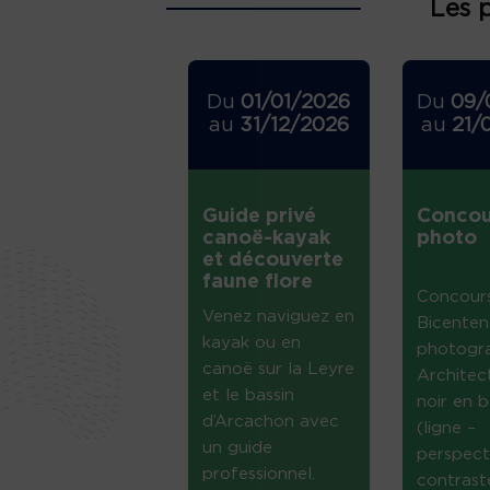
Les 
Du
01/01/2026
Du
09/
au
31/12/2026
au
21/
Guide privé
Concou
canoë-kayak
photo
et découverte
faune flore
Concour
Venez naviguez en
Bicenten
kayak ou en
photogr
canoë sur la Leyre
Architec
et le bassin
noir en b
d’Arcachon avec
(ligne –
un guide
perspect
professionnel.
contrast