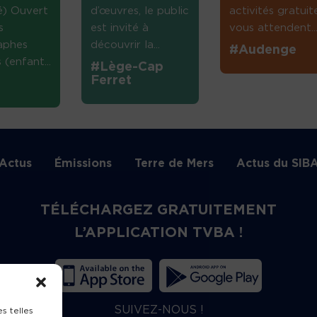
té) Ouvert
d’œuvres, le public
activités gratuit
s
est invité à
vous attendent...
aphes
découvrir la...
#Audenge
(enfant...
#Lège-Cap
Ferret
Actus
Émissions
Terre de Mers
Actus du SIB
TÉLÉCHARGEZ GRATUITEMENT
L’APPLICATION TVBA !
SUIVEZ-NOUS !
s telles