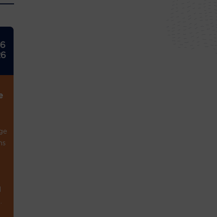
26
26
e
ge
ns
1
.