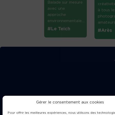
Balade sur mesure
créativi
avec une
à tous le
approche
photogr
environnementale....
amateurs 
#Le Teich
#Arès
Gérer le consentement aux cookies
Pour offrir les meilleures expériences, nous utilisons des technologie