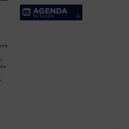
erre
u
ite
n