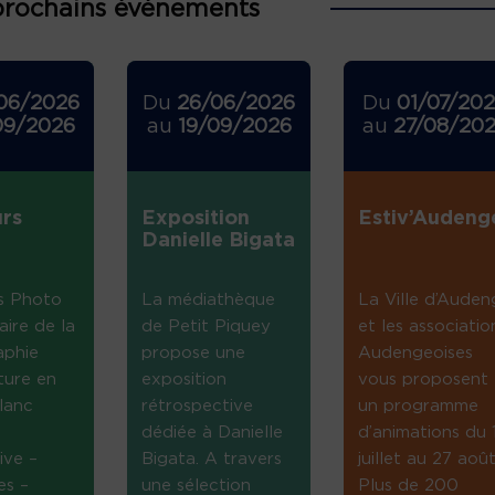
prochains événements
06/2026
Du
26/06/2026
Du
01/07/20
09/2026
au
19/09/2026
au
27/08/20
rs
Exposition
Estiv’Audeng
Danielle Bigata
s Photo
La médiathèque
La Ville d’Auden
aire de la
de Petit Piquey
et les associatio
aphie
propose une
Audengeoises
ture en
exposition
vous proposent
lanc
rétrospective
un programme
dédiée à Danielle
d’animations du 
ive –
Bigata. A travers
juillet au 27 août
es –
une sélection
Plus de 200