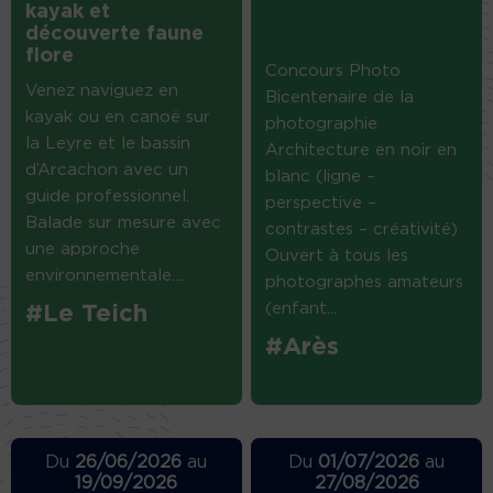
kayak et
découverte faune
flore
Concours Photo
Venez naviguez en
Bicentenaire de la
kayak ou en canoë sur
photographie
la Leyre et le bassin
Architecture en noir en
d’Arcachon avec un
blanc (ligne –
guide professionnel.
perspective –
Balade sur mesure avec
contrastes – créativité)
une approche
Ouvert à tous les
environnementale....
photographes amateurs
(enfant...
#Le Teich
#Arès
Du
26/06/2026
au
Du
01/07/2026
au
19/09/2026
27/08/2026