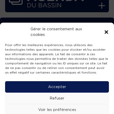
TÉLÉCHARGEZ GRATUITEMENT
Gérer le consentement aux
cookies
L’APPLICATION TVBA !
Pour offrir les meilleures expériences, nous utilisons des
technologies telles que les cookies pour stocker et/ou accéder
aux informations des appareils. Le fait de consentir à ces
technologies nous permettra de traiter des données telles que le
comportement de navigation ou les ID uniques sur ce site. Le fait
SUIVEZ-NOUS !
de ne pas consentir ou de retirer son consentement peut avoir
un effet négatif sur certaines caractéristiques et fonctions.
Charte de publication
-
Mentions légales
-
Accessibilité
-
Politique de confidentialité
-
Plan
Accepter
de site
-
SIBA
© 2026 création
Compos'it.
Refuser
Voir les préférences