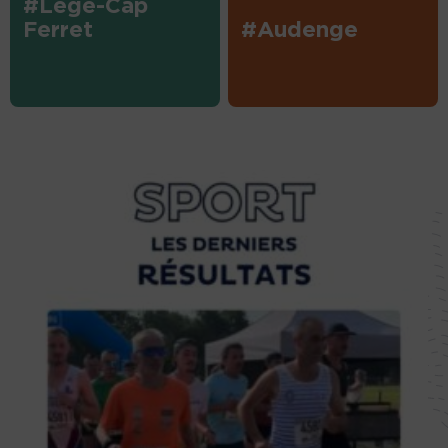
#Lège-Cap
Ferret
#Audenge