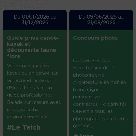
Du
01/01/2026
au
Du
09/06/2026
au
31/12/2026
21/09/2026
Guide privé canoë-
Concours photo
kayak et
découverte faune
flore
Concours Photo
Venez naviguez en
Bicentenaire de la
kayak ou en canoë sur
photographie
la Leyre et le bassin
Architecture en noir en
d’Arcachon avec un
blanc (ligne –
guide professionnel.
perspective –
Balade sur mesure avec
contrastes – créativité)
une approche
Ouvert à tous les
environnementale....
photographes amateurs
(enfant...
#Le Teich