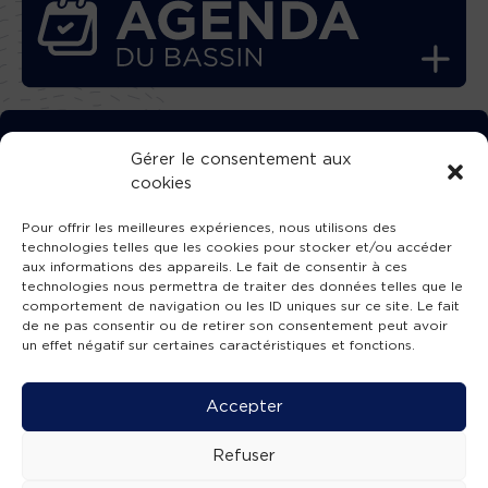
TÉLÉCHARGEZ GRATUITEMENT
Gérer le consentement aux
cookies
L’APPLICATION TVBA !
Pour offrir les meilleures expériences, nous utilisons des
technologies telles que les cookies pour stocker et/ou accéder
aux informations des appareils. Le fait de consentir à ces
technologies nous permettra de traiter des données telles que le
comportement de navigation ou les ID uniques sur ce site. Le fait
SUIVEZ-NOUS !
de ne pas consentir ou de retirer son consentement peut avoir
un effet négatif sur certaines caractéristiques et fonctions.
Charte de publication
-
Mentions légales
-
Accessibilité
-
Politique de confidentialité
-
Plan
Accepter
de site
-
SIBA
© 2026 création
Compos'it.
Refuser