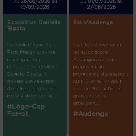
Du
26/06/2026
au
Du
01/07/2026
au
19/09/2026
27/08/2026
Exposition Danielle
Estiv’Audenge
Bigata
La médiathèque de
La Ville d’Audenge et
Petit Piquey propose
les associations
une exposition
Audengeoises vous
rétrospective dédiée à
proposent un
Danielle Bigata. A
programme d’animations
travers une sélection
du 1 juillet au 27 août.
d’œuvres, le public est
Plus de 200 activités
invité à découvrir la...
gratuites vous
attendent....
#Lège-Cap
Ferret
#Audenge