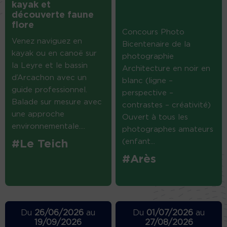
kayak et
découverte faune
flore
Concours Photo
Venez naviguez en
Bicentenaire de la
kayak ou en canoë sur
photographie
la Leyre et le bassin
Architecture en noir en
d’Arcachon avec un
blanc (ligne –
guide professionnel.
perspective –
Balade sur mesure avec
contrastes – créativité)
une approche
Ouvert à tous les
environnementale....
photographes amateurs
(enfant...
#Le Teich
#Arès
Du
26/06/2026
au
Du
01/07/2026
au
19/09/2026
27/08/2026