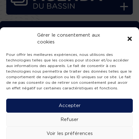
TÉLÉCHARGEZ GRATUITEMENT
Gérer le consentement aux
cookies
L’APPLICATION TVBA !
Pour offrir les meilleures expériences, nous utilisons des
technologies telles que les cookies pour stocker et/ou accéder
aux informations des appareils. Le fait de consentir à ces
technologies nous permettra de traiter des données telles que le
comportement de navigation ou les ID uniques sur ce site. Le fait
SUIVEZ-NOUS !
de ne pas consentir ou de retirer son consentement peut avoir
un effet négatif sur certaines caractéristiques et fonctions.
Charte de publication
-
Mentions légales
-
Accessibilité
-
Politique de confidentialité
-
Plan
Accepter
de site
-
SIBA
© 2026 création
Compos'it.
Refuser
Voir les préférences