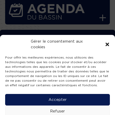
TÉLÉCHARGEZ GRATUITEMENT
Gérer le consentement aux
cookies
L’APPLICATION TVBA !
Pour offrir les meilleures expériences, nous utilisons des
technologies telles que les cookies pour stocker et/ou accéder
aux informations des appareils. Le fait de consentir à ces
technologies nous permettra de traiter des données telles que le
comportement de navigation ou les ID uniques sur ce site. Le fait
SUIVEZ-NOUS !
de ne pas consentir ou de retirer son consentement peut avoir
un effet négatif sur certaines caractéristiques et fonctions.
Charte de publication
-
Mentions légales
-
Accessibilité
-
Politique de confidentialité
-
Plan
Accepter
de site
-
SIBA
© 2026 création
Compos'it.
Refuser