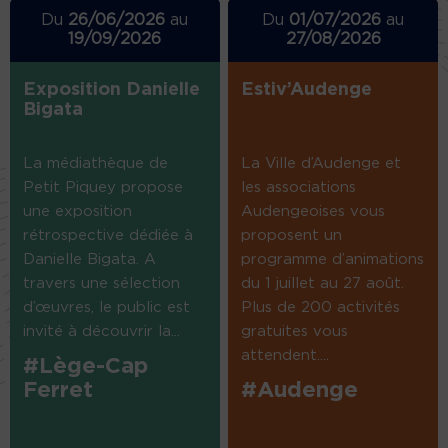
Du
26/06/2026
au
Du
01/07/2026
au
19/09/2026
27/08/2026
Exposition Danielle
Estiv’Audenge
Bigata
La médiathèque de
La Ville d’Audenge et
Petit Piquey propose
les associations
une exposition
Audengeoises vous
rétrospective dédiée à
proposent un
Danielle Bigata. A
programme d’animations
travers une sélection
du 1 juillet au 27 août.
d’œuvres, le public est
Plus de 200 activités
invité à découvrir la...
gratuites vous
attendent....
#Lège-Cap
Ferret
#Audenge