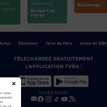
aphes
découvrir la...
#Audenge
(enfant...
#Lège-Cap
Ferret
Actus
Émissions
Terre de Mers
Actus du SIB
TÉLÉCHARGEZ GRATUITEMENT
L’APPLICATION TVBA !
SUIVEZ-NOUS !
s telles
ppareils.
es
s sur ce