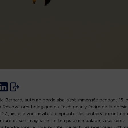
ie Bernard, auteure bordelaise, s’est immergée pendant 15 j
a Réserve ornithologique du Teich pour y écrire de la poésie
 27 juin, elle vous invite à emprunter les sentiers qui ont nou
riture et son imaginaire. Le temps d’une balade, vous serez
s à tendre l’oreille pour profiter de lectures poétiques rythm