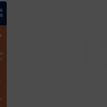
26
26
e
ge
ns
1
.
es
.