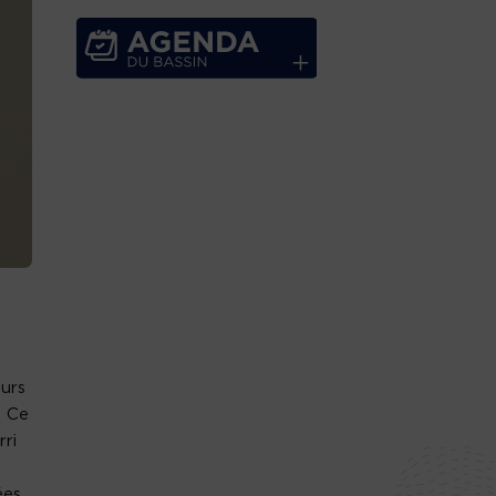
ours
. Ce
rri
ées