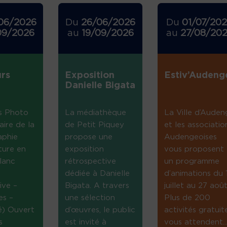
06/2026
Du
26/06/2026
Du
01/07/20
09/2026
au
19/09/2026
au
27/08/20
rs
Exposition
Estiv’Audeng
Danielle Bigata
s Photo
La médiathèque
La Ville d’Auden
aire de la
de Petit Piquey
et les associatio
aphie
propose une
Audengeoises
ture en
exposition
vous proposent
lanc
rétrospective
un programme
dédiée à Danielle
d’animations du 
ive –
Bigata. A travers
juillet au 27 août
es –
une sélection
Plus de 200
té) Ouvert
d’œuvres, le public
activités gratuit
s
est invité à
vous attendent...