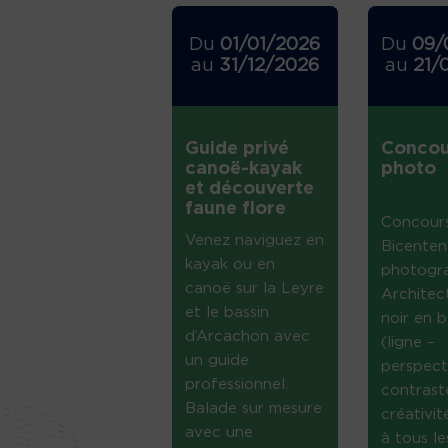
Du
01/01/2026
Du
09/
au
31/12/2026
au
21/
Guide privé
Concou
canoë-kayak
photo
et découverte
faune flore
Concour
Venez naviguez en
Bicenten
kayak ou en
photogr
canoë sur la Leyre
Architec
et le bassin
noir en b
d’Arcachon avec
(ligne –
un guide
perspect
professionnel.
contrast
Balade sur mesure
créativi
avec une
à tous le