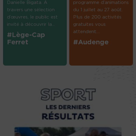
Danielle Bigata. A
programme d’animations
travers une sélection
du 1 juillet au 27 août.
d’œuvres, le public est
Plus de 200 activités
invité à découvrir la...
gratuites vous
attendent....
#Lège-Cap
Ferret
#Audenge