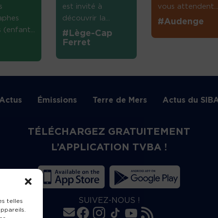
s
est invité à
vous attendent...
aphes
découvrir la...
#Audenge
(enfant...
#Lège-Cap
Ferret
Actus
Émissions
Terre de Mers
Actus du SIB
TÉLÉCHARGEZ GRATUITEMENT
L’APPLICATION TVBA !
SUIVEZ-NOUS !
s telles
ppareils.