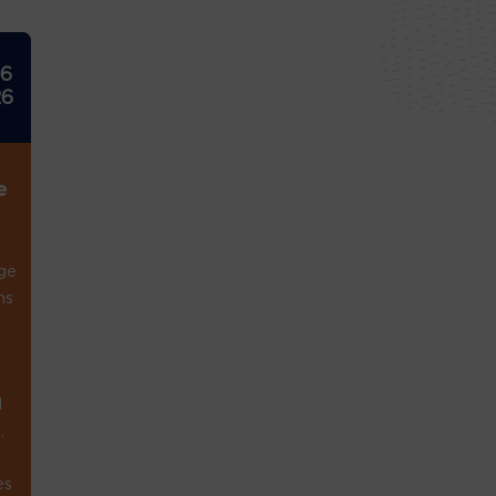
26
26
e
ge
ns
1
.
es