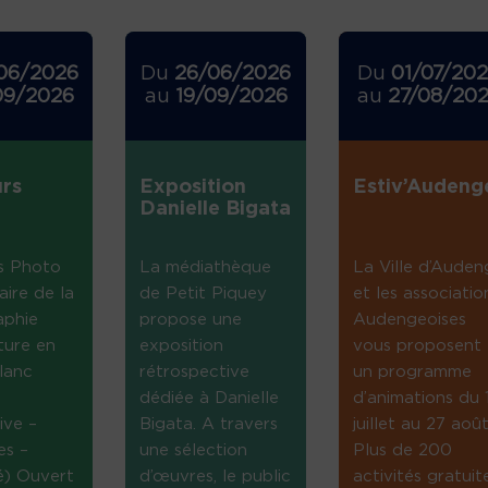
06/2026
Du
26/06/2026
Du
01/07/20
09/2026
au
19/09/2026
au
27/08/20
rs
Exposition
Estiv’Audeng
Danielle Bigata
s Photo
La médiathèque
La Ville d’Auden
aire de la
de Petit Piquey
et les associatio
aphie
propose une
Audengeoises
ture en
exposition
vous proposent
lanc
rétrospective
un programme
dédiée à Danielle
d’animations du 
ive –
Bigata. A travers
juillet au 27 août
es –
une sélection
Plus de 200
té) Ouvert
d’œuvres, le public
activités gratuit