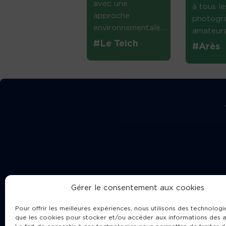
avec une
à tous le
approche
photogr
environnementale....
amateurs 
#Le Teich
#Arès
Gérer le consentement aux cookies
Pour offrir les meilleures expériences, nous utilisons des technologie
que les cookies pour stocker et/ou accéder aux informations des a