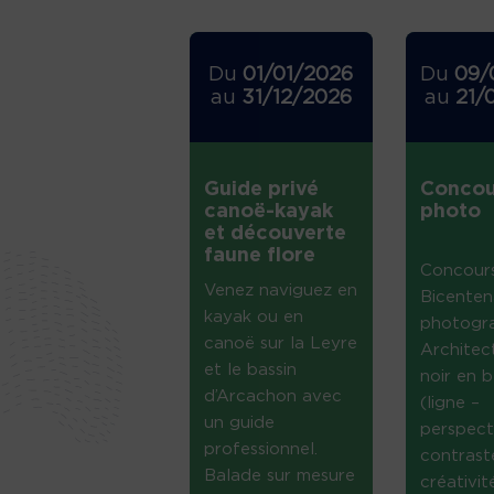
Du
01/01/2026
Du
09/
au
31/12/2026
au
21/
Guide privé
Concou
canoë-kayak
photo
et découverte
faune flore
Concour
Venez naviguez en
Bicenten
kayak ou en
photogr
canoë sur la Leyre
Architec
et le bassin
noir en b
d’Arcachon avec
(ligne –
un guide
perspect
professionnel.
contrast
Balade sur mesure
créativi