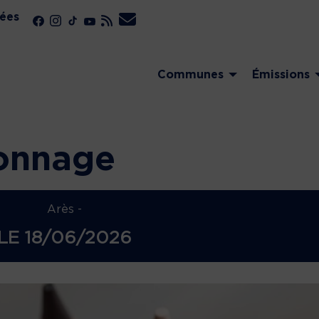
ées
Communes
Émissions
fonnage
Arès -
LE
18/06/2026