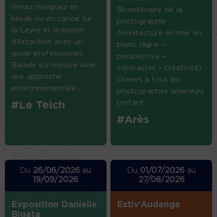
Venez naviguez en
Bicentenaire de la
kayak ou en canoë sur
photographie
la Leyre et le bassin
Architecture en noir en
d’Arcachon avec un
blanc (ligne –
guide professionnel.
perspective –
Balade sur mesure avec
contrastes – créativité)
une approche
Ouvert à tous les
environnementale....
photographes amateurs
(enfant...
#Le Teich
#Arès
Du
26/06/2026
au
Du
01/07/2026
au
19/09/2026
27/08/2026
Exposition Danielle
Estiv’Audenge
Bigata