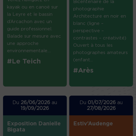
Bicentenaire de la
kayak ou en canoë sur
photographie
la Leyre et le bassin
Architecture en noir en
d’Arcachon avec un
blanc (ligne –
guide professionnel.
perspective –
Balade sur mesure avec
contrastes – créativité)
une approche
Ouvert à tous les
environnementale....
photographes amateurs
(enfant...
#Le Teich
#Arès
Du
26/06/2026
au
Du
01/07/2026
au
19/09/2026
27/08/2026
Exposition Danielle
Estiv’Audenge
Bigata