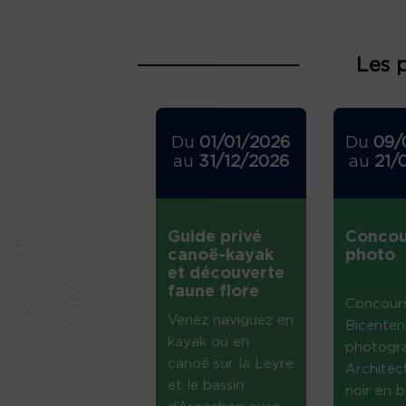
Les 
Du
01/01/2026
Du
09/
au
31/12/2026
au
21/
Guide privé
Concou
canoë-kayak
photo
et découverte
faune flore
Concour
Venez naviguez en
Bicenten
kayak ou en
photogr
canoë sur la Leyre
Architec
et le bassin
noir en b