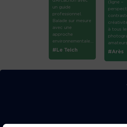
d’Arcachon avec
(ligne –
un guide
perspect
professionnel.
contrast
Balade sur mesure
créativi
avec une
à tous le
approche
photogr
environnementale....
amateurs 
#Le Teich
#Arès