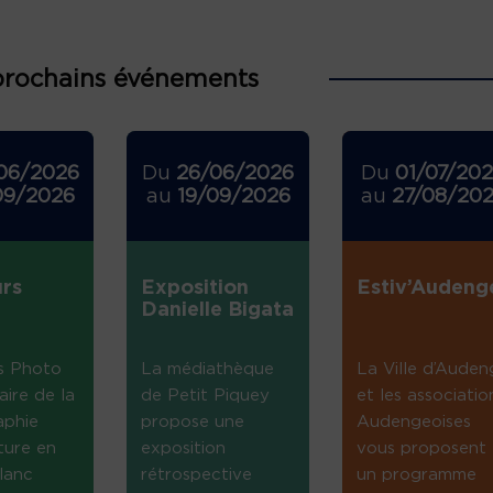
prochains événements
06/2026
Du
26/06/2026
Du
01/07/20
09/2026
au
19/09/2026
au
27/08/20
rs
Exposition
Estiv’Audeng
Danielle Bigata
s Photo
La médiathèque
La Ville d’Auden
aire de la
de Petit Piquey
et les associatio
aphie
propose une
Audengeoises
ture en
exposition
vous proposent
lanc
rétrospective
un programme