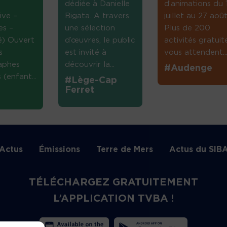
dédiée à Danielle
d’animations du 
ive –
Bigata. A travers
juillet au 27 août
es –
une sélection
Plus de 200
té) Ouvert
d’œuvres, le public
activités gratuit
s
est invité à
vous attendent...
aphes
découvrir la...
#Audenge
(enfant...
#Lège-Cap
Ferret
Actus
Émissions
Terre de Mers
Actus du SIB
TÉLÉCHARGEZ GRATUITEMENT
L’APPLICATION TVBA !