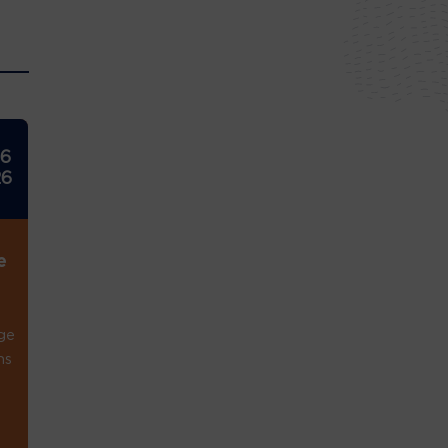
26
26
e
ge
ns