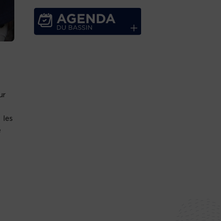
ur
 les
e