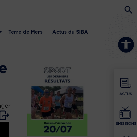
Terre de Mers
Actus du SIBA
Ouvrir la b
e
ACTUS
ager
ÉMISSIONS