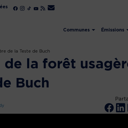
ées
Communes
Émissions
ère de la Teste de Buch
 de la forêt usagèr
 de Buch
Part
dy