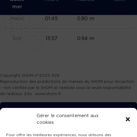
mer
Matin
01:45
0.80 m
Soir
13:57
0.94 m
Copyright SHOM n°2025-329
Reproduction des prédictions de marées du SHOM pour Arcachon
– non vérifiée par le SHOM et réalisée sous la seule responsabilité
de l’éditeur. Site : www.shom.fr
TÉLÉCHARGEZ GRATUITEMENT
Gérer le consentement aux
cookies
L’APPLICATION TVBA !
Pour offrir les meilleures expériences, nous utilisons des