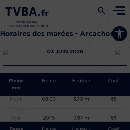
Ouvrir la b
Horaires des marées - Arcachon
03 JUIN 2026
Pleine
Heure
Hauteur
Coef.
mer
Matin
08:00
3.70 m
68
Soir
20:15
3.87 m
66
Basse
Heure
Hauteur
Coef.