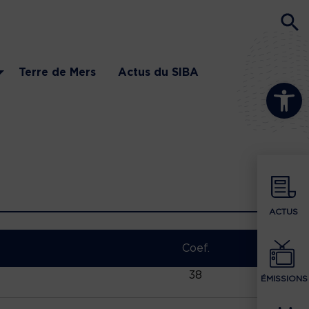
Terre de Mers
Actus du SIBA
Ouvrir la b
ACTUS
Coef.
38
ÉMISSIONS