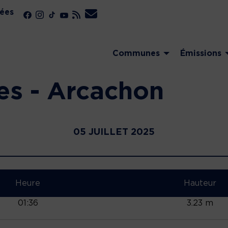
ées
Communes
Émissions
es - Arcachon
05 JUILLET 2025
Heure
Hauteur
01:36
3.23 m