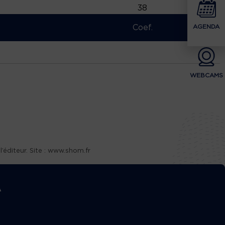
38
Coef.
AGENDA
WEBCAMS
éditeur. Site : www.shom.fr
A