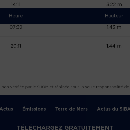
14:11
3.22 m
Heure
Hauteur
07:39
1.43 m
20:11
1.44 m
vérifiée par le SHOM et réalisée sous la seule responsabilité de l’
Actus
Émissions
Terre de Mers
Actus du SIB
TÉLÉCHARGEZ GRATUITEMENT